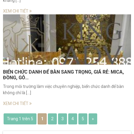
khẳng [...]
XEM CHI TIẾT
BIỂN CHỨC DANH ĐỂ BÀN SANG TRỌNG, GIÁ RẺ: MICA,
ĐỒNG, GỖ…
Trong môi trường làm việc chuyên nghiệp, biển chức danh để bàn
không chỉ là [...]
XEM CHI TIẾT
Trang 1 trên 5
1
2
3
4
5
»