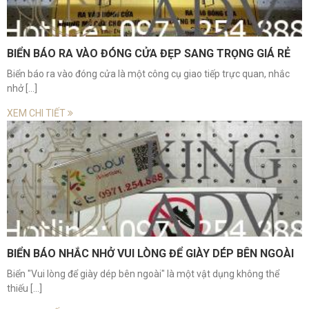
BIỂN BÁO RA VÀO ĐÓNG CỬA ĐẸP SANG TRỌNG GIÁ RẺ
Biển báo ra vào đóng cửa là một công cụ giao tiếp trực quan, nhắc
nhở [...]
XEM CHI TIẾT
BIỂN BÁO NHẮC NHỞ VUI LÒNG ĐỂ GIÀY DÉP BÊN NGOÀI
Biển "Vui lòng để giày dép bên ngoài" là một vật dụng không thể
thiếu [...]