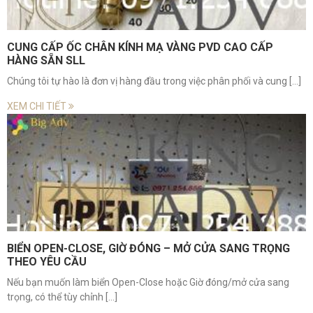
CUNG CẤP ỐC CHÂN KÍNH MẠ VÀNG PVD CAO CẤP
HÀNG SẴN SLL
Chúng tôi tự hào là đơn vị hàng đầu trong việc phân phối và cung [...]
XEM CHI TIẾT
BIỂN OPEN-CLOSE, GIỜ ĐÓNG – MỞ CỬA SANG TRỌNG
THEO YÊU CẦU
Nếu bạn muốn làm biển Open-Close hoặc Giờ đóng/mở cửa sang
trọng, có thể tùy chỉnh [...]