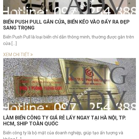
BIỂN PUSH PULL GẮN CỬA, BIỂN KÉO VÀO ĐẨY RA ĐẸP
SANG TRỌNG
Biển Push Pull là loại biển chỉ dẫn thông minh, thường được gắn trên
cửa [...]
XEM CHI TIẾT
LÀM BIỂN CÔNG TY GIÁ RẺ LẤY NGAY TẠI HÀ NỘI, TP.
HCM, SHIP TOÀN QUỐC
Biển công ty là bộ mặt của doanh nghiệp, giúp tạo ấn tượng và