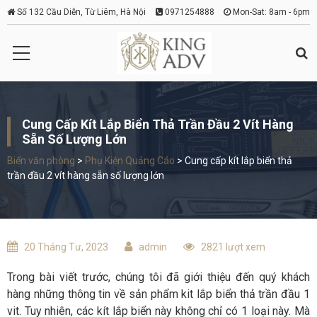
Số 132 Cầu Diễn, Từ Liêm, Hà Nội
0971254888
Mon-Sat: 8am - 6pm
Cung Cấp Kít Lắp Biển Thả Trần Đầu 2 Vít Hàng
Sẵn Số Lượng Lớn
Biển văn phòng
>
Phụ Kiện Quảng Cáo
>
Cung cấp kít lắp biển thả
trần đầu 2 vít hàng sẵn số lượng lớn
20 Tháng Tư, 2023
admin
2821 lượt xem
Trong bài viết trước, chúng tôi đã giới thiệu đến quý khách
hàng những thông tin về sản phẩm kit lắp biển thả trần đầu 1
vit. Tuy nhiên, các kít lắp biển này không chỉ có 1 loại này. Mà