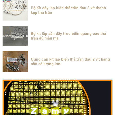
Bộ Kít dây lắp biển thả trần đầu 3 vít thanh
kẹp thả trần
Bộ kit lắp sẵn dây treo biển quảng cáo thả
trần đủ mẫu mã
Cung cấp kít lắp biển thả trần đầu 2 vít hàng
sẵn số lượng lớn