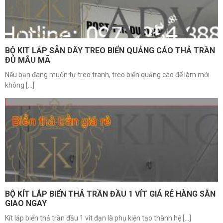
BỘ KIT LẮP SẴN DÂY TREO BIỂN QUẢNG CÁO THẢ TRẦN
ĐỦ MẪU MÃ
Nếu bạn đang muốn tự treo tranh, treo biển quảng cáo để làm mới
không [...]
BỘ KÍT LẮP BIỂN THẢ TRẦN ĐẦU 1 VÍT GIÁ RẺ HÀNG SẴN
GIAO NGAY
Kít lắp biển thả trần đầu 1 vít đạn là phụ kiện tạo thành hệ [...]